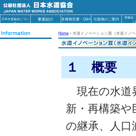
研修会
事業紹介
各種報告書・Q&A
出版物のご案内
日本水道協会につい
ご
て
Home
＞
水道イノベーション賞（水道イノベ
１ 概要
現在の水道界
新・再構築や
の継承、人口