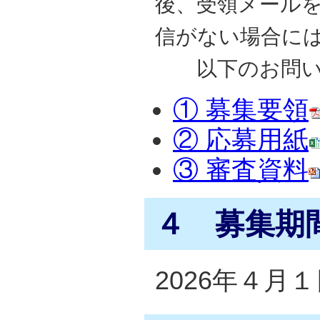
後、受領メール
信がない場合に
以下のお問い合
① 募集要領
② 応募用紙
③ 審査資料
４ 募集期
2026年４月