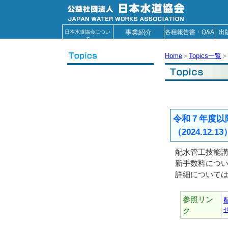
事業紹介
各種報告書・Q&A
出
日本水道協会につい
て
Home
＞
Topics一覧
＞
令和７年度以
（2024.12.13
配水管工技能
新手数料につ
詳細について
参照リン
ク