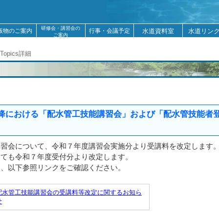
研修会・講習会の
版物のご案内
行事・会議予定
水道資料室
水道リン
ご案内
Topics詳細
降における「配水管工技能講習会」および「配水管技能者
）
講習会について、令和７年度講習会実施分より受講料を改定します
いても令和７年度受付分より改定します。
は、以下参照リンクをご確認ください。
配水管工技能講習会の受講料等改定に関するお知ら
せ